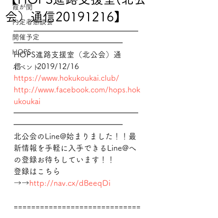
霞が関
会）通信20191216】
内定者懇談会
━━━━━━━━━━━━━━━━
開催予定
━━━━━━━━━━━━━━
HOPS
HOPS進路支援室（北公会）通
信　　2019/12/16
イベント
https://www.hokukoukai.club/
http://www.facebook.com/hops.hok
ukoukai
━━━━━━━━━━━━━━━━
━━━━━━━━━━━━━━
北公会のLine@始まりました！！最
新情報を手軽に入手できるLine@へ
の登録お待ちしています！！
登録はこちら
→→
http://nav.cx/dBeeqDi
=============================