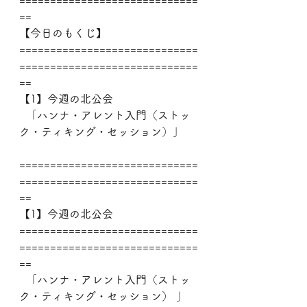
=============================
==
【今日のもくじ】
=============================
=============================
==
【1】今週の北公会
  「ハンナ・アレント入門（ストッ
ク・ティキング・セッション）」
=============================
=============================
==
【1】今週の北公会
=============================
=============================
==
  「ハンナ・アレント入門（ストッ
ク・ティキング・セッション） 」