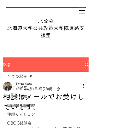
北公会
​北海道大学公共政策大学院進路支
援室
記事
tatsu@hops.hokudai.ac.jp
全ての記事
Tatsu Sato
オンライン相談を予約する
全ての記事
2020年4月1日
読了時間: 1分
相談はメールでお受けし
北公会連絡
ています。
国家総合職試験
沖縄セッション
OBOG懇談会