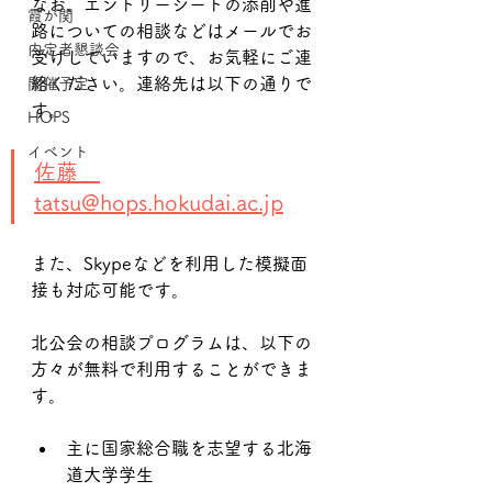
なお、エントリーシートの添削や進
霞が関
路についての相談などはメールでお
内定者懇談会
受けしていますので、お気軽にご連
絡ください。連絡先は以下の通りで
開催予定
す。
HOPS
イベント
佐藤　
tatsu@hops.hokudai.ac.jp
また、Skypeなどを利用した模擬面
接も対応可能です。
北公会の相談プログラムは、以下の
方々が無料で利用することができま
す。
主に国家総合職を志望する北海
道大学学生