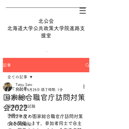
北公会
​北海道大学公共政策大学院進路支
援室
記事
tatsu@hops.hokudai.ac.jp
全ての記事
Tatsu Sato
オンライン相談を予約する
全ての記事
2022年5月25日
読了時間: 1分
国家総合職官庁訪問対策
北公会連絡
会2022
国家総合職試験
沖縄セッション
2022年度の国家総合職官庁訪問対策
会を開催します。参加者同士で自主
OBOG懇談会