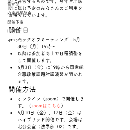
的に運営するものです。今年官庁訪
霞が関
問に臨む予定のみなさんのご利用を
内定者懇談会
お待ちしています。
開催予定
開催日
HOPS
キックオフミーティング　5月
イベント
30日（月）19時～
以降は参加者同士で日程調整を
して開催します。
6月3日（金）は19時から国家総
合職政策課題討議演習が開かれ
ます。
開催方法
オンライン（zoom）で開催しま
す。（
zoomはこちら
）
6月10日（金）、17日（金）は
ハイブリッド開催です。会場は
北公会室（法学部102）です。