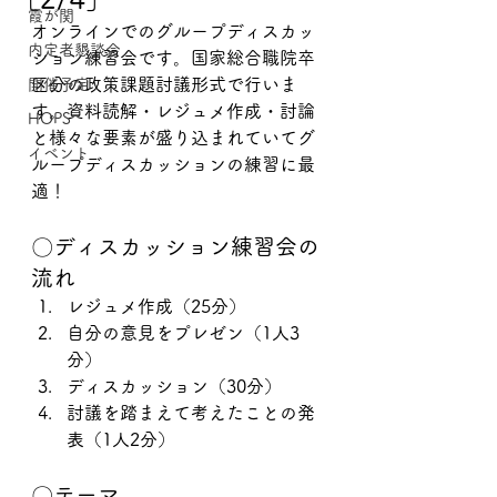
霞が関
オンラインでのグループディスカッ
内定者懇談会
ション練習会です。国家総合職院卒
区分の政策課題討議形式で行いま
開催予定
す。資料読解・レジュメ作成・討論
HOPS
と様々な要素が盛り込まれていてグ
イベント
ループディスカッションの練習に最
適！
〇ディスカッション練習会の
流れ
レジュメ作成（25分）
自分の意見をプレゼン（1人3
分）
ディスカッション（30分）
討議を踏まえて考えたことの発
表（1人2分）
〇テーマ