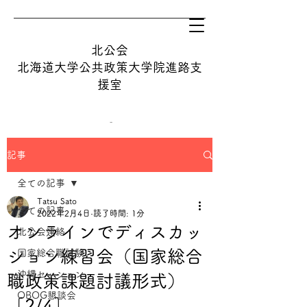
北公会
​北海道大学公共政策大学院進路支
援室
記事
tatsu@hops.hokudai.ac.jp
全ての記事
Tatsu Sato
オンライン相談を予約する
全ての記事
2022年2月4日
読了時間: 1分
オンラインでディスカッ
北公会連絡
ション練習会（国家総合
国家総合職試験
沖縄セッション
職政策課題討議形式）
OBOG懇談会
［2/4］