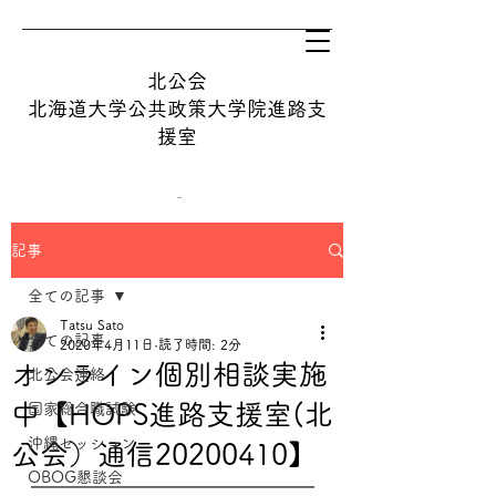
北公会
​北海道大学公共政策大学院進路支
援室
記事
tatsu@hops.hokudai.ac.jp
全ての記事
Tatsu Sato
オンライン相談を予約する
全ての記事
2020年4月11日
読了時間: 2分
オンライン個別相談実施
北公会連絡
中【HOPS進路支援室(北
国家総合職試験
沖縄セッション
公会）通信20200410】
OBOG懇談会
━━━━━━━━━━━━━━━━