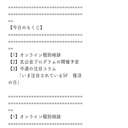
=============================
=============================
==
【今日のもくじ】
=============================
=============================
==
【1】オンライン個別相談
【2】北公会プログラムの開催予定
【3】今週の注目コラム
　　「いま注目されているSF　復活
の日」
=============================
=============================
==
【1】オンライン個別相談
=============================