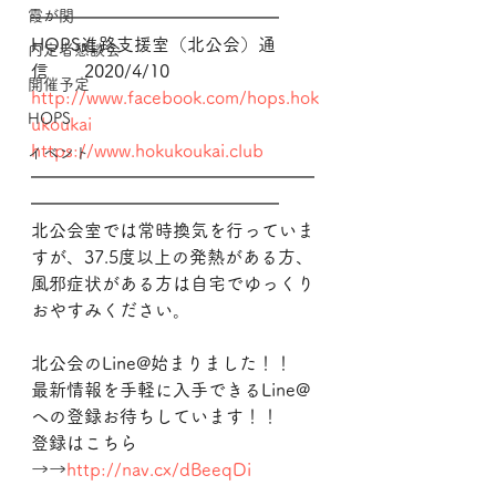
霞が関
━━━━━━━━━━━━━━
HOPS進路支援室（北公会）通
内定者懇談会
信　　2020/4/10
開催予定
http://www.facebook.com/hops.hok
HOPS
ukoukai
https://www.hokukoukai.club
イベント
━━━━━━━━━━━━━━━━
━━━━━━━━━━━━━━
北公会室では常時換気を行っていま
すが、37.5度以上の発熱がある方、
風邪症状がある方は自宅でゆっくり
おやすみください。
北公会のLine@始まりました！！
最新情報を手軽に入手できるLine@
への登録お待ちしています！！
登録はこちら
→→
http://nav.cx/dBeeqDi